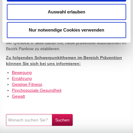
Wohlbefindens führen.
Auswahl erlauben
Der QVNIA e.V. setzt sich auf diesen Themengebieten zum
einen dafür ein, dass die Angebote der Altenhilfe im Bezirk
Pankow im Bereich der Prävention und Gesundheitsförderung
Nur notwendige Cookies verwenden
transparent aufgezeigt werden, damit Bürger*innen präventive
Maßnahmen in Anspruch nehmen können. Zum anderen wirkt
der QVNIA e.V. aktiv daran mit, neue präventive Maßnahmen im
Bezirk Pankow zu etablieren.
Zu folgenden Schwerpunktthemen im Bereich Prävention
können Sie sich bei uns informieren:
Bewegung
Ernährung
Geistige Fitness
Psychosoziale Gesundheit
Gewalt