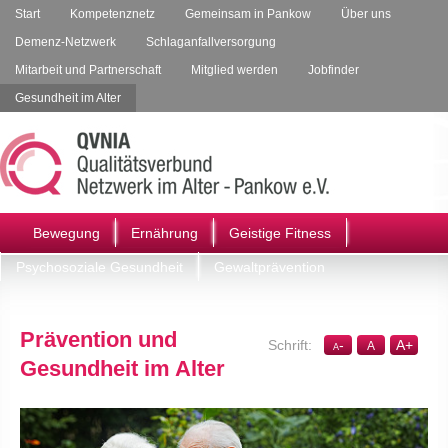
Start
Kompetenznetz
Gemeinsam in Pankow
Über uns
Demenz-Netzwerk
Schlaganfallversorgung
Mitarbeit und Partnerschaft
Mitglied werden
Jobfinder
Gesundheit im Alter
Bewegung
Ernährung
Geistige Fitness
Psychosoziale Gesundheit
Gewaltprävention
Prävention und
-
A
+
A
A
Gesundheit im Alter