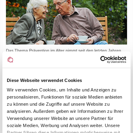
Das Thema Prävention im Alter nimmt seit den letzten Jahren
immer mehr an Bedeutung zu. Auch der QVNIA e.V. widmet sich
seit einiger Zeit dem Thema der Prävention und
Gesundheitsförderung.
Was bedeutet Prävention im Alter?
Diese Webseite verwendet Cookies
Unter Prävention (insbesondere Primärprävention) werden
Wir verwenden Cookies, um Inhalte und Anzeigen zu
Maßnahmen verstanden, die darauf abzielen
personalisieren, Funktionen für soziale Medien anbieten
Gesundheitsrisiken zu vermeiden bzw. zu verhindern.
zu können und die Zugriffe auf unsere Website zu
Prävention zielt auf die Veränderung des Verhaltens von
Menschen (Verhaltensprävention) und die Veränderung in der
analysieren. Außerdem geben wir Informationen zu Ihrer
Umgebung bzw. den Strukturen in denen Menschen agieren
Verwendung unserer Website an unsere Partner für
(Verhältnisprävention) ab. Neben der Prävention ist auch die
soziale Medien, Werbung und Analysen weiter. Unsere
Gesundheitsförderung ein wichtiger Teilaspekt. Die
Partner führen diese Informationen möglicherweise mit