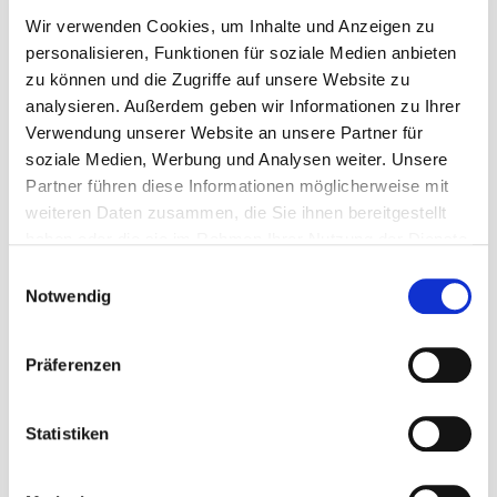
Die neuen Termine der BIB-
Wir verwenden Cookies, um Inhalte und Anzeigen zu
Gesundheitsinformationstreffen sind da
personalisieren, Funktionen für soziale Medien anbieten
zu können und die Zugriffe auf unsere Website zu
19. Gerontopsychiatrisches Symposium
17. Juni 2026, 9.00 – 15.00 Uhr, Eine Veranstaltung des St.-
analysieren. Außerdem geben wir Informationen zu Ihrer
Joseph-Krankenhaus Berlin-Weißensee und des QVNIA e.V.
Verwendung unserer Website an unsere Partner für
weiterlesen
soziale Medien, Werbung und Analysen weiter. Unsere
Partner führen diese Informationen möglicherweise mit
1. PANKOWER FACHTAG – Hitzeschutz und
Klimaanpassung im Bezirk
weiteren Daten zusammen, die Sie ihnen bereitgestellt
19. Mai 2026, 09:00 – 15:15 Uhr
haben oder die sie im Rahmen Ihrer Nutzung der Dienste
weiterlesen
gesammelt haben.
Einwilligungsauswahl
Notwendig
BILDER ERZÄHLEN
VOM ER-LEBEN
Eine Ausstellung des QVNIA
Präferenzen
e.V.
weiterlesen
Statistiken