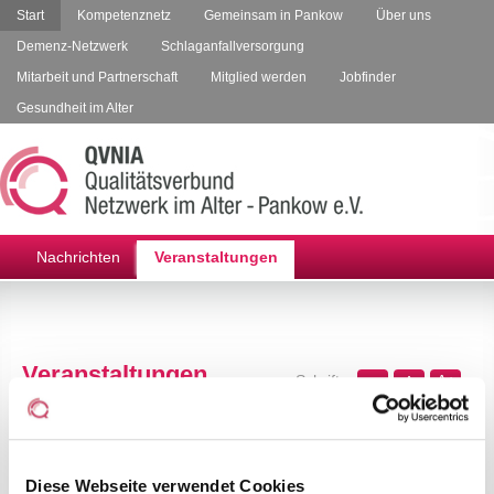
Start
Kompetenznetz
Gemeinsam in Pankow
Über uns
Demenz-Netzwerk
Schlaganfallversorgung
Mitarbeit und Partnerschaft
Mitglied werden
Jobfinder
Gesundheit im Alter
Nachrichten
Veranstaltungen
Veranstaltungen
-
A
+
A
A
Hier finden Sie alle neuen sowie ein Rückblick auf vergangene
Informationsveranstaltungen.
Wir laden Sie herzlichst ein!
Diese Webseite verwendet Cookies