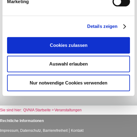
Marketing
KONTAKT
Details zeigen
Qualitätsverbund Netzwerk im Alter Pankow e.V. - QVNIA e.V.
Geschäftsstelle:
Cookies zulassen
10437 Berlin, Schönhauser Allee 59b
Öffnungszeiten:
Montag bis Freitag 9.00 bis 17.00 Uhr
Auswahl erlauben
Tel:
030/ 474 88 77 0
Fax:
030/ 474 88 77 2
Nur notwendige Cookies verwenden
E-Mail:
kontakt@qvnia.de
zum Kontaktformular >
QVNIA Startseite
Veranstaltungen
Rechtliche Informationen
Impressum, Datenschutz, Barrierefreiheit
Kontakt