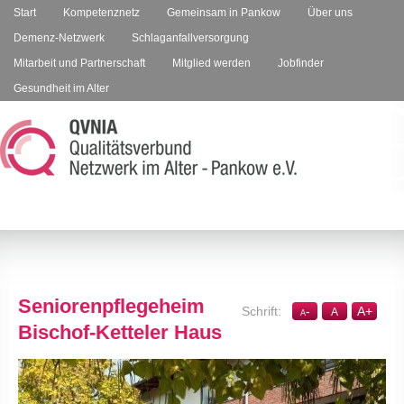
Start
Kompetenznetz
Gemeinsam in Pankow
Über uns
Demenz-Netzwerk
Schlaganfallversorgung
Mitarbeit und Partnerschaft
Mitglied werden
Jobfinder
Gesundheit im Alter
Seniorenpflegeheim
-
A
+
A
A
Bischof-Ketteler Haus