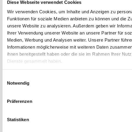
Diese Webseite verwendet Cookies
Wir verwenden Cookies, um Inhalte und Anzeigen zu persona
Funktionen für soziale Medien anbieten zu können und die Zug
unsere Website zu analysieren. Außerdem geben wir Informa
Ihrer Verwendung unserer Website an unsere Partner für soz
Medien, Werbung und Analysen weiter. Unsere Partner führe
Informationen möglicherweise mit weiteren Daten zusammen,
KONTAKT
ihnen bereitgestellt haben oder die sie im Rahmen Ihrer Nut
Seniorenpflegeheim Bischof-Ketteler Haus
Dienste gesammelt haben.
Gartenstraße 5
13088 Berlin
Einwilligungsauswahl
Tel.:
030-92790600
Notwendig
Fax:
030-92790707
E-Mail:
bischof-ketteler-haus@alexianer.de
Internet:
www.alexianer-berlin-
Präferenzen
weissensee.de/unsere_angebote/seniorenpflegeheim_bischof_kett
Statistiken
LEISTUNGSPROFILE
Leistungen für Menschen mit Demenz