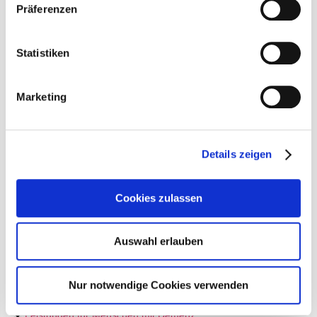
Präferenzen
Statistiken
Marketing
KONTAKT
Details zeigen
Haus am Ostseeplatz Alma Via Pflegegruppe GmbH
Ostseestraße 113
Cookies zulassen
10409 Berlin
Tel.:
030-4530580
Internet:
alma-via.de
Auswahl erlauben
LEISTUNGSPROFILE
Nur notwendige Cookies verwenden
Allgemeine Leistungen
Leistungen für Menschen mit Demenz