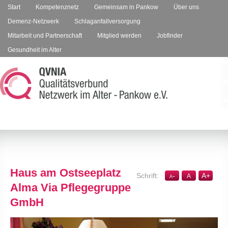
Start
Kompetenznetz
Gemeinsam in Pankow
Über uns
Demenz-Netzwerk
Schlaganfallversorgung
Mitarbeit und Partnerschaft
Mitglied werden
Jobfinder
Gesundheit im Alter
Haus am Ostseeplatz
-
A
+
A
A
Alma Via Pflegegruppe
GmbH