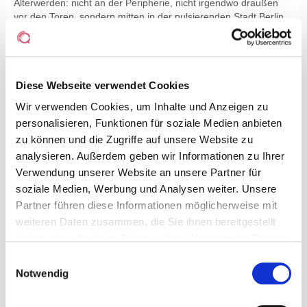
Älterwerden: nicht an der Peripherie, nicht irgendwo draußen
vor den Toren, sondern mitten in der pulsierenden Stadt Berlin.
Kurze Wege zum Einkaufen bietet unser Haus und vom grünen
Dachgarten oder aus den Fenstern einen grandiosen Blick auf
den Trubel der Großstadt. So sind unsere Bewohner mittendrin
und finden doch Raum genug, sich in Ruhe zurückzuziehen.
Diese Webseite verwendet Cookies
GALERIE
Wir verwenden Cookies, um Inhalte und Anzeigen zu
personalisieren, Funktionen für soziale Medien anbieten
zu können und die Zugriffe auf unsere Website zu
analysieren. Außerdem geben wir Informationen zu Ihrer
Verwendung unserer Website an unsere Partner für
soziale Medien, Werbung und Analysen weiter. Unsere
Partner führen diese Informationen möglicherweise mit
weiteren Daten zusammen, die Sie ihnen bereitgestellt
haben oder die sie im Rahmen Ihrer Nutzung der Dienste
gesammelt haben.
Einwilligungsauswahl
Notwendig