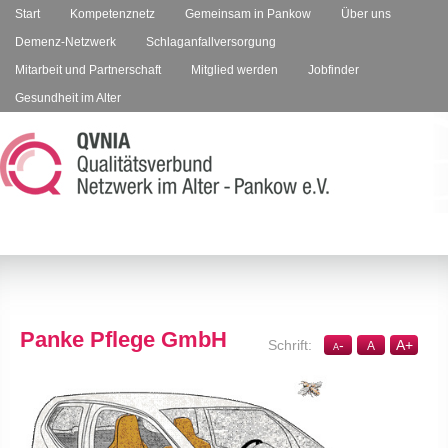
Start
Kompetenznetz
Gemeinsam in Pankow
Über uns
Demenz-Netzwerk
Schlaganfallversorgung
Mitarbeit und Partnerschaft
Mitglied werden
Jobfinder
Gesundheit im Alter
Panke Pflege GmbH
-
A
+
A
A