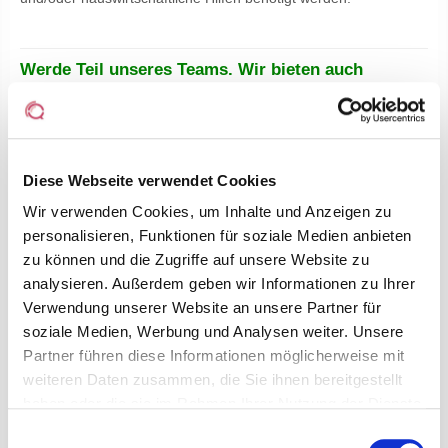
Werde Teil unseres Teams. Wir bieten auch
Praktika, Ausbildung und weiteres.
Ansprechpartner
Herr Karth
Diese Webseite verwendet Cookies
Personalmanagement
Wir verwenden Cookies, um Inhalte und Anzeigen zu
Mail:
bewerbung@panke-pflege.de
personalisieren, Funktionen für soziale Medien anbieten
GALERIE
zu können und die Zugriffe auf unsere Website zu
analysieren. Außerdem geben wir Informationen zu Ihrer
Verwendung unserer Website an unsere Partner für
soziale Medien, Werbung und Analysen weiter. Unsere
Partner führen diese Informationen möglicherweise mit
weiteren Daten zusammen, die Sie ihnen bereitgestellt
haben oder die sie im Rahmen Ihrer Nutzung der Dienste
gesammelt haben.
Einwilligungsauswahl