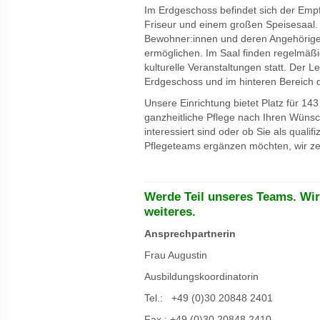
Im Erdgeschoss befindet sich der Emp
Friseur und einem großen Speisesaal
Bewohner:innen und deren Angehörige
ermöglichen. Im Saal finden regelmäß
kulturelle Veranstaltungen statt. Der L
Erdgeschoss und im hinteren Bereich d
Unsere Einrichtung bietet Platz für 14
ganzheitliche Pflege nach Ihren Wünsc
interessiert sind oder ob Sie als quali
Pflegeteams ergänzen möchten, wir ze
Werde Teil unseres Teams. Wir
weiteres.
Ansprechpartnerin
Frau Augustin
Ausbildungskoordinatorin
Tel.: +49 (0)30 20848 2401
Fax.: +49 (0)30 20848 2410