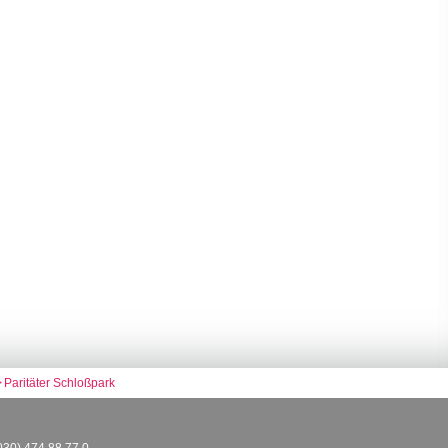
Paritäter Schloßpark
(030) 474 88 77 0