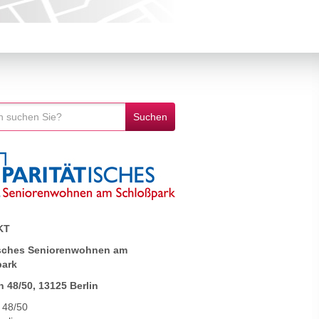
KT
isches Seniorenwohnen am
park
h 48/50, 13125 Berlin
 48/50