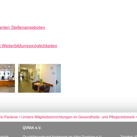
santen Stellenangeboten
d Weiterbildungsmöglichkeiten
in Pankow
Unsere Mitgliedseinrichtungen im Gesundheits- und Pflegenetzwerk
QVNIA e.V.
ntakt
Qualitätsverbund Netzwerk im Alter Pankow e.V.
Telefon: 