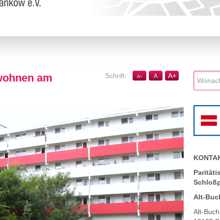
nwohnen am
-
A
+
A
A
KONTA
Parität
Schloß
Alt-Buc
Alt-Buch