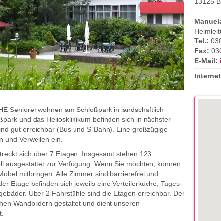
13125 Be
Manuela
Heimlei
Tel.:
030
Fax:
030
E-Mail:
Internet
CHE Seniorenwohnen am Schloßpark in landschaftlich
ark und das Heliosklinikum befinden sich in nächster
sind gut erreichbar (Bus und S-Bahn). Eine großzügige
 und Verweilen ein.
streckt sich über 7 Etagen. Insgesamt stehen 123
l ausgestattet zur Verfügung. Wenn Sie möchten, können
bel mitbringen. Alle Zimmer sind barrierefrei und
der Etage befinden sich jeweils eine Verteilerküche, Tages-
ebäder. Über 2 Fahrstühle sind die Etagen erreichbar. Der
ichen Wandbildern gestaltet und dient unseren
t.