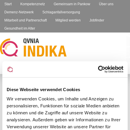
Start
Kompetenznetz
Gemeinsam in Pankow
Über uns
Demenz-Netzwerk
Schlaganfallversorgung
Mitarbeit und Partnerschaft
Mitglied werden
Jobfinder
Gesundheit im Alter
Diese Webseite verwendet Cookies
5. Umsetzung von
Wir verwenden Cookies, um Inhalte und Anzeigen zu
-
A
+
A
A
personalisieren, Funktionen für soziale Medien anbieten
gesundheitsförderlichen
zu können und die Zugriffe auf unsere Website zu
Schulungsangeboten
analysieren. Außerdem geben wir Informationen zu Ihrer
Verwendung unserer Website an unsere Partner für
In Hinblick auf die Zielerreichung des Projektes,