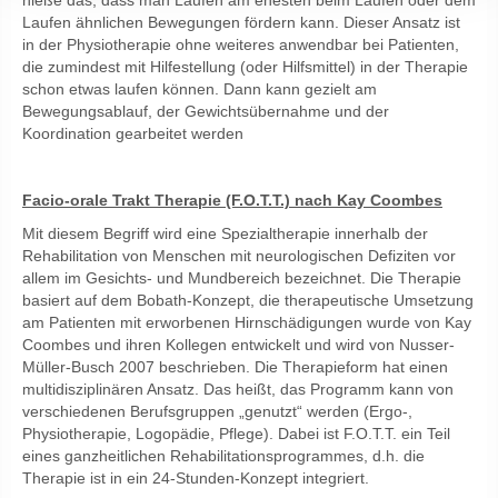
hieße das, dass man Laufen am ehesten beim Laufen oder dem
Laufen ähnlichen Bewegungen fördern kann. Dieser Ansatz ist
in der Physiotherapie ohne weiteres anwendbar bei Patienten,
die zumindest mit Hilfestellung (oder Hilfsmittel) in der Therapie
schon etwas laufen können. Dann kann gezielt am
Bewegungsablauf, der Gewichtsübernahme und der
Koordination gearbeitet werden
Facio-orale Trakt Therapie (F.O.T.T.) nach Kay Coombes
Mit diesem Begriff wird eine Spezialtherapie innerhalb der
Rehabilitation von Menschen mit neurologischen Defiziten vor
allem im Gesichts- und Mundbereich bezeichnet. Die Therapie
basiert auf dem Bobath-Konzept, die therapeutische Umsetzung
am Patienten mit erworbenen Hirnschädigungen wurde von Kay
Coombes und ihren Kollegen entwickelt und wird von Nusser-
Müller-Busch 2007 beschrieben. Die Therapieform hat einen
multidisziplinären Ansatz. Das heißt, das Programm kann von
verschiedenen Berufsgruppen „genutzt“ werden (Ergo-,
Physiotherapie, Logopädie, Pflege). Dabei ist F.O.T.T. ein Teil
eines ganzheitlichen Rehabilitationsprogrammes, d.h. die
Therapie ist in ein 24-Stunden-Konzept integriert.