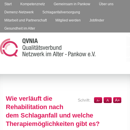
Start
Kompetenznetz
Gemeinsam in Pankow
Über uns
Demenz-Netzwerk
Schlaganfallversorgung
Mitarbeit und Partnerschaft
Mitglied werden
Jobfinder
Gesundheit im Alter
Wie verläuft die
-
A
+
A
A
Rehabilitation nach
dem Schlaganfall und welche
Therapiemöglichkeiten gibt es?