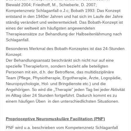
Biewald 2004; Friedhoff, M., Schieberle, D. 2007;
Kompetenznetz Schlaganfall o.J.c; Bobath 1993: Das Konzept
entstand in den 1940er Jahren und hat sich im Laufe der Jahre
ständig verändert und weiterentwickelt. Das Bobath-Konzept ist
eines der weltweit am häufigsten angewendeten
Therapieansätze zur Behandlung der Halbseitenlähmung nach
Schlaganfall.
Besonderes Merkmal des Bobath-Konzeptes ist das 24-Stunden
Konzept:
Der Behandlungsansatz beschränkt sich nicht nur auf eine
spezielle Therapieform, sondern bezieht alle beteiligten
Personen mit ein, d.h. der Betroffene, das multidisziplinäre
Team (Pflege, Physiotherapie, Ergotherapie, Ärzte, Logopädie,
Neuropsychologie, Hol- und Bringdienste etc.) und die
Angehörigen. So wird die „Therapie“ jeden Tag bei jeder Aktivität
im Alltag über 24 Stunden fortgeführt. Dadurch kommt es zu
einem häufigen Üben in den unterschiedlichsten Situationen.
Proprioceptive Neuromuskuläre Facilitation (PNF)
PNF wird u.a. beschrieben vom Kompetenznetz Schlaganfall