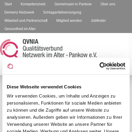
Start
Kompetenznetz
Gemeinsam in Pankow
Über uns
Demenz-Netzwerk
Schlaganfallversorgung
Mitarbeit und Partnerschaft
Mitglied werden
Jobfinder
Gesundheit im Alter
Diese Webseite verwendet Cookies
Wir verwenden Cookies, um Inhalte und Anzeigen zu
Dennis Strobach
-
A
+
A
personalisieren, Funktionen für soziale Medien anbieten
A
zu können und die Zugriffe auf unsere Website zu
analysieren. Außerdem geben wir Informationen zu Ihrer
Verwendung unserer Website an unsere Partner für
soziale Medien, Werbung und Analysen weiter. Unsere