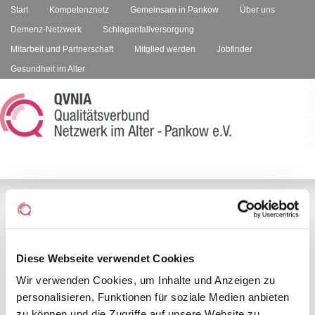
Start
Kompetenznetz
Gemeinsam in Pankow
Über uns
Demenz-Netzwerk
Schlaganfallversorgung
Mitarbeit und Partnerschaft
Mitglied werden
Jobfinder
Gesundheit im Alter
Stärkung der
-
A
+
A
A
bezirklichen
Diese Webseite verwendet Cookies
Altenhilfekoordination in Pankow
Wir verwenden Cookies, um Inhalte und Anzeigen zu
personalisieren, Funktionen für soziale Medien anbieten
zu können und die Zugriffe auf unsere Website zu