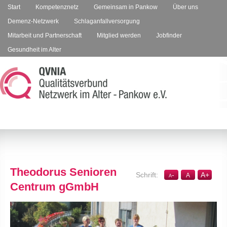
Start
Kompetenznetz
Gemeinsam in Pankow
Über uns
Demenz-Netzwerk
Schlaganfallversorgung
Mitarbeit und Partnerschaft
Mitglied werden
Jobfinder
Gesundheit im Alter
Theodorus Senioren
-
A
+
A
A
Centrum gGmbH