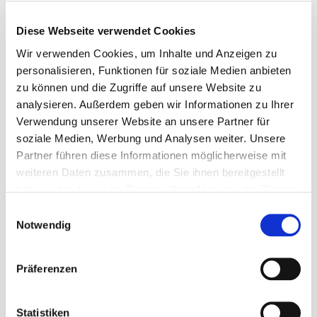
durch den Tag. Interessenten und Angehörige beraten wir
ausführlich zu allen sozialrechtlichen Fragen und helfen bei den
Diese Webseite verwendet Cookies
verschiedenen Antragstellungen und Ummeldungen. Wenn Sie
praktische Hilfe beim Umzug benötigen, ist unser Team der
Wir verwenden Cookies, um Inhalte und Anzeigen zu
Hauswirtschaft für Sie da!
personalisieren, Funktionen für soziale Medien anbieten
Wir wenden uns an:
zu können und die Zugriffe auf unsere Website zu
analysieren. Außerdem geben wir Informationen zu Ihrer
• ÄLTERE UND AUCH JÜNGERE MENSCHEN
Verwendung unserer Website an unsere Partner für
• DEMENZERKRANKTE MENSCHEN
soziale Medien, Werbung und Analysen weiter. Unsere
• CHRONISCH KRANKE
Partner führen diese Informationen möglicherweise mit
• MENSCHEN IM WACHKOMA
weiteren Daten zusammen, die Sie ihnen bereitgestellt
haben oder die sie im Rahmen Ihrer Nutzung der Dienste
gesammelt haben.
Einwilligungsauswahl
Wir bieten:
Notwendig
• PLÄTZE IN EINZEL- UND DOPPELZIMMERN
• ZIMMER MIT EIGENEM BAD
Präferenzen
• GESCHÜTZTER WOHNBEREICH
• HAUSARZT, INTEGRIERTE VERSORGUNG
Statistiken