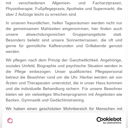
mit verschiedenen Allgemein- und Facharztpraxen,
Physiotherapie, Fußpflegepraxis, Apotheke und Supermarkt, die
über 2 Aufzüge leicht zu erreichen sind.
In unseren freundlichen, hellen Tagesräumen werden nicht nur
die gemeinsamen Mahlzeiten eingenommen, hier finden auch
unsere abwechslungsreichen Gruppenangebote statt.
Besonders beliebt sind unsere Sonnenterrassen, die oft und
gerne für gemütliche Kaffeerunden und Grillabende genutzt
werden.
Wir pflegen nach dem Prinzip der Ganzheitlichkeit. Angehörige,
soziales Umfeld, Biographie und psychische Situation werden in
die Pflege einbezogen. Unser qualifiziertes Pflegepersonal
betreut die Bewohner rund um die Uhr. Hierbei werden wir von
Ärzten und Therapeuten unterstützt, die in unser Haus kommen
und die individuelle Behandlung sichern. Für unsere Bewohner
bieten wir ein vielseitiges Wochenprogramm mit Angeboten wie
Backen, Gymnastik und Gedächtnistraining.
Wir haben einen geschützten Wohnbereich für Menschen mit
Demenz. Hier können wir mit speziell ausgebildeten
Pflegekräften dem erhöhten Betreuungsbedarf gerecht werden.
Zusätzliche Betreuungskräfte begleiten die Bewohner liebevoll