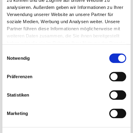
zu können und die Zugriffe auf unsere Website zu
analysieren. Außerdem geben wir Informationen zu Ihrer
Verwendung unserer Website an unsere Partner für
Hier haben Sie die Möglichkeit mehr über
soziale Medien, Werbung und Analysen weiter. Unsere
Partner führen diese Informationen möglicherweise mit
die einzelnen spannenden Karrieremöglichkeiten
weiteren Daten zusammen, die Sie ihnen bereitgestellt
der therapeutischen Berufe zu erfahren.
haben oder die sie im Rahmen Ihrer Nutzung der Dienste
gesammelt haben.
Einwilligungsauswahl
Notwendig
Präferenzen
Statistiken
Ergotherapeut:in
Marketing
WEITERLESEN