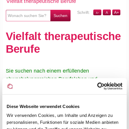
Vielfalt therapeutische Berufe
-
A
+
A
A
Vielfalt therapeutische
Berufe
Sie suchen nach einem erfüllenden
abwechslungsreichen Berufsleben und
Karrieremöglichkeiten in der wachsenden und
modernen Gesundheits- und Pflegebranche?
Dann sind Sie bei uns genau richtig!
Diese Webseite verwendet Cookies
Wir verwenden Cookies, um Inhalte und Anzeigen zu
personalisieren, Funktionen für soziale Medien anbieten
Vielfältig • Zukunftssicher • Sozial • Digital