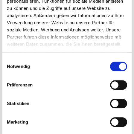
personalisieren, Funktionen für soziale Medien anbieten
zu können und die Zugriffe auf unsere Website zu
analysieren. Außerdem geben wir Informationen zu Ihrer
Umfang und Start der Ausbildung
Verwendung unserer Website an unsere Partner für
soziale Medien, Werbung und Analysen weiter. Unsere
Partner führen diese Informationen möglicherweise mit
3 Jahre in Vollzeit
weiteren Daten zusammen, die Sie ihnen bereitgestellt
Ausbildungsform schulisch und praktisch
haben oder die sie im Rahmen Ihrer Nutzung der Dienste
gesammelt haben.
Einwilligungsauswahl
Ausbildungsstart je nach Ausbildungsträger
Notwendig
Vergütung in der Ausbildung
Präferenzen
Schulische Ausbildung, wird in der Regel nicht
vergütet
Statistiken
Die Ausbildung ist schulgeldfrei
Marketing
Beantragung von Schüler-BAföG oder
Bildungskredit möglich