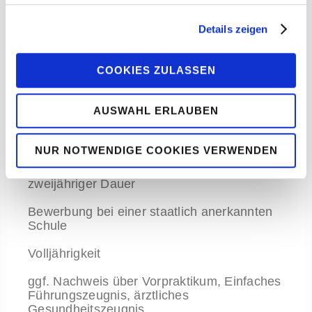
Gestaffelt nach Ausbildungsjahren:
Details zeigen
1. Jahr ca. 1200 €
2. Jahr ca. 1300 €
3. Jahr ca. 1400 €
COOKIES ZULASSEN
Zugang zur Ausbildung, Voraussetzungen
AUSWAHL ERLAUBEN
Mittlerer Schulabschluss oder gleichwertige
NUR NOTWENDIGE COOKIES VERWENDEN
Schulausbildung bzw. Hauptschulabschluss mit
abgeschlossener Berufsausbildung von mind.
zweijähriger Dauer
Bewerbung bei einer staatlich anerkannten
Schule
Volljährigkeit
ggf. Nachweis über Vorpraktikum, Einfaches
Führungszeugnis, ärztliches
Gesundheitszeugnis