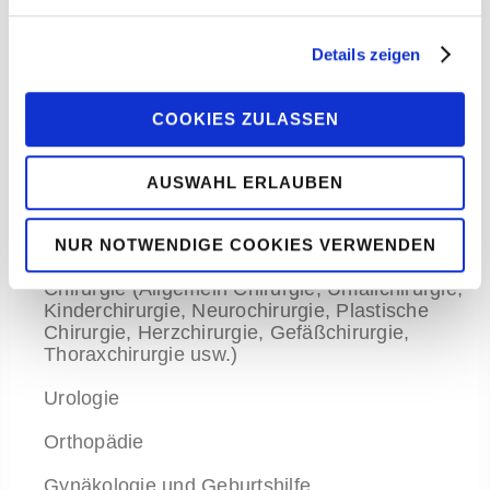
Pneumologie
Details zeigen
Rheumatologie
Pädiatrie
COOKIES ZULASSEN
Kinderkardiologie
AUSWAHL ERLAUBEN
Neonatologie
Lungen und Bronchialheilkunde
NUR NOTWENDIGE COOKIES VERWENDEN
Chirurgie (Allgemein Chirurgie, Unfallchirurgie,
Kinderchirurgie, Neurochirurgie, Plastische
Chirurgie, Herzchirurgie, Gefäßchirurgie,
Thoraxchirurgie usw.)
Urologie
Orthopädie
Gynäkologie und Geburtshilfe