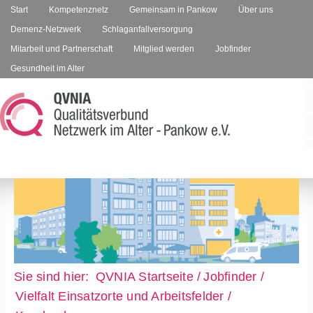
Start
Kompetenznetz
Gemeinsam in Pankow
Über uns
Demenz-Netzwerk
Schlaganfallversorgung
Mitarbeit und Partnerschaft
Mitglied werden
Jobfinder
Gesundheit im Alter
QVNIA Startseite
Jobfinder
Vielfalt Einsatzorte und Arbeitsfelder