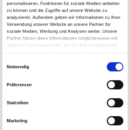
personalisieren, Funktionen für soziale Medien anbieten
>> Gesundheits- und Pflegemanagement <<
zu können und die Zugriffe auf unsere Website zu
analysieren. Außerdem geben wir Informationen zu Ihrer
Ärzte
Verwendung unserer Website an unsere Partner für
soziale Medien, Werbung und Analysen weiter. Unsere
Mögliche Abteilungen an diesem Einsatzort sind:
Partner führen diese Informationen möglicherweise mit
weiteren Daten zusammen, die Sie ihnen bereitgestellt
haben oder die sie im Rahmen Ihrer Nutzung der Dienste
Innere Medizin
gesammelt haben.
Einwilligungsauswahl
Notwendig
Geriatrie
Kardiologie
Präferenzen
Nephrologie
Hämatologie und internistische Onkologie
Statistiken
Endokrinologie
Marketing
Gastroenterologie