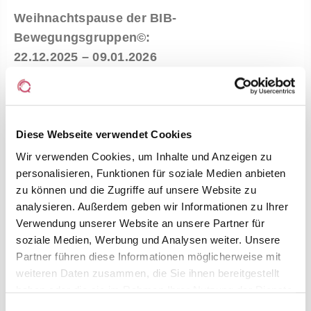
Weihnachtspause der BIB-
Bewegungsgruppen©:
22.12.2025 – 09.01.2026
Hierzu stehen Ihnen die folgenden 5 Orte zur
Auswahl:
Diese Webseite verwendet Cookies
Sporthalle der Beruflichen Schule für
Wir verwenden Cookies, um Inhalte und Anzeigen zu
Sozialwesen Pankow
(
hier gehts zum Flyer
)
personalisieren, Funktionen für soziale Medien anbieten
Jeden Mittwoch: 16:30 – 18:00 Uhr
zu können und die Zugriffe auf unsere Website zu
analysieren. Außerdem geben wir Informationen zu Ihrer
Begegnungsstätte an der Panke im
Stadtteilzentrum
(
hier gehts zum Flyer
)
Verwendung unserer Website an unsere Partner für
Jeden Dienstag: 9:45 – 11:15 Uhr
soziale Medien, Werbung und Analysen weiter. Unsere
Partner führen diese Informationen möglicherweise mit
Stadtteilzentrum Kulturmarkthalle
(
hier
weiteren Daten zusammen, die Sie ihnen bereitgestellt
gehts zum Flyer
)
haben oder die sie im Rahmen Ihrer Nutzung der Dienste
Jeweils Montag: 11:00 – 12:30 Uhr
gesammelt haben.
Einwilligungsauswahl