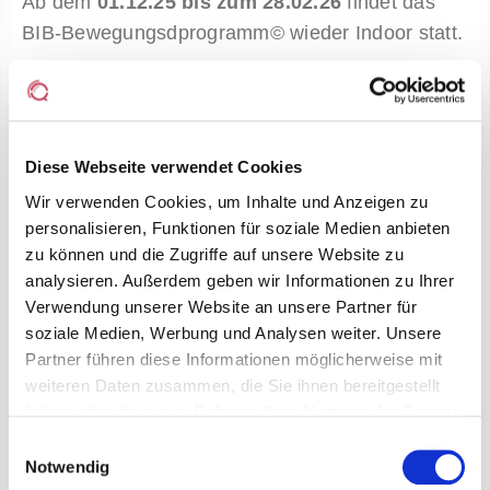
Ab dem
01.12.25 bis zum 28.02.26
findet das
BIB-Bewegungsdprogramm© wieder Indoor statt.
Weihnachtspause der BIB-
Bewegungsgruppen©:
22.12.2025 – 09.01.2026
Diese Webseite verwendet Cookies
Hierzu stehen Ihnen die folgenden 5 Orte zur
Wir verwenden Cookies, um Inhalte und Anzeigen zu
Auswahl:
personalisieren, Funktionen für soziale Medien anbieten
zu können und die Zugriffe auf unsere Website zu
analysieren. Außerdem geben wir Informationen zu Ihrer
Sporthalle der Beruflichen Schule für
Verwendung unserer Website an unsere Partner für
Sozialwesen Pankow
(
hier gehts zum Flyer
)
Jeden Mittwoch: 16:30 – 18:00 Uhr
soziale Medien, Werbung und Analysen weiter. Unsere
Partner führen diese Informationen möglicherweise mit
Begegnungsstätte an der Panke im
weiteren Daten zusammen, die Sie ihnen bereitgestellt
Stadtteilzentrum
(
hier gehts zum Flyer
)
haben oder die sie im Rahmen Ihrer Nutzung der Dienste
Jeden Dienstag: 9:45 – 11:15 Uhr
gesammelt haben.
Einwilligungsauswahl
Stadtteilzentrum Kulturmarkthalle
(
hier
Notwendig
gehts zum Flyer
)